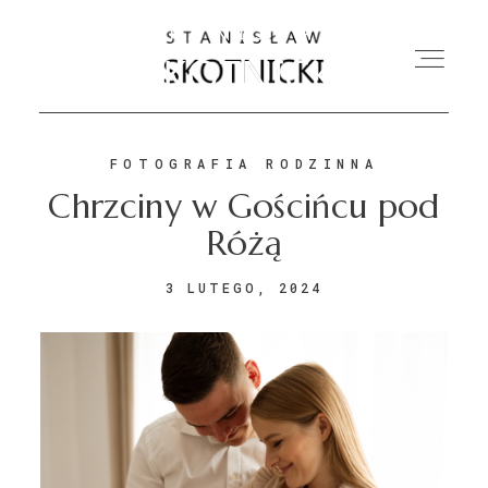
FOTOGRAFIA RODZINNA
O MNIE
Chrzciny w Gościńcu pod
Różą
OFERTA
3 LUTEGO, 2024
FOTOGRAFIA ŚLUBNA
FOTOGRAFIA RODZINNA
KONTAKT