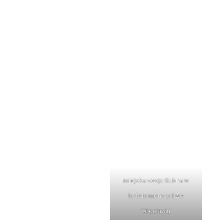
miejska sesja ślubna w
hotelu monopol we
Wrocławiu