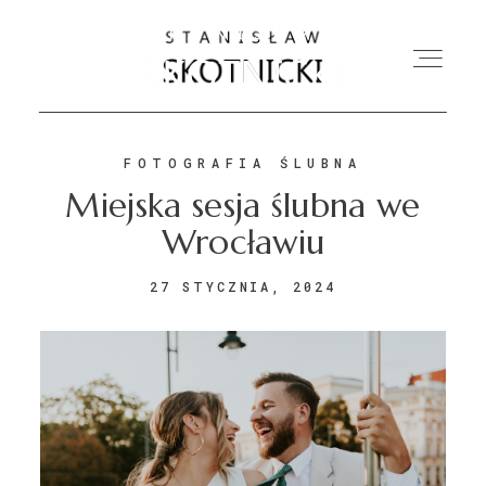
FOTOGRAFIA ŚLUBNA
O MNIE
Miejska sesja ślubna we
Wrocławiu
OFERTA
27 STYCZNIA, 2024
FOTOGRAFIA ŚLUBNA
FOTOGRAFIA RODZINNA
KONTAKT