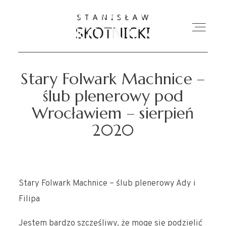
Stary Folwark Machnice –
O MNIE
ślub plenerowy pod
Wrocławiem – sierpień
OFERTA
2020
FOTOGRAFIA ŚLUBNA
FOTOGRAFIA RODZINNA
Stary Folwark Machnice – ślub plenerowy Ady i
Filipa
KONTAKT
Jestem bardzo szczęśliwy, że mogę się podzielić