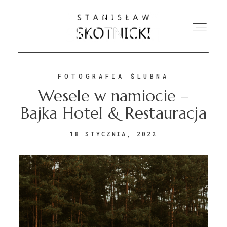
FOTOGRAFIA ŚLUBNA
O MNIE
Wesele w namiocie –
Bajka Hotel & Restauracja
OFERTA
18 STYCZNIA, 2022
FOTOGRAFIA ŚLUBNA
FOTOGRAFIA RODZINNA
KONTAKT