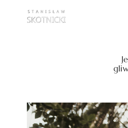
J
gli