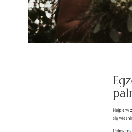
Egz
pal
Najpierw 
się właśni
Palmiarni