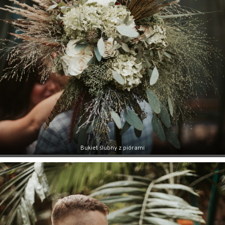
Bukiet ślubny z piórami